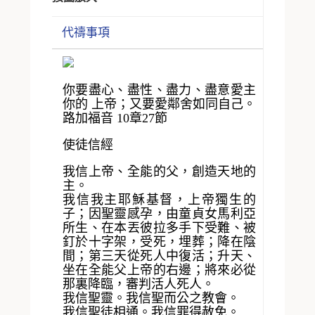
代禱事項
你要盡心、盡性、盡力、盡意愛主
你的 上帝；又要愛鄰舍如同自己。
路加福音 10章27節
使徒信經
我信上帝、全能的父，創造天地的
主。
我信我主耶穌基督，上帝獨生的
子；因聖靈感孕，由童貞女馬利亞
所生、在本丟彼拉多手下受難、被
釘於十字架，受死，埋葬；降在陰
間；第三天從死人中復活；升天、
坐在全能父上帝的右邊；將來必從
那裏降臨，審判活人死人。
我信聖靈。我信聖而公之教會。
我信聖徒相通。我信罪得赦免。