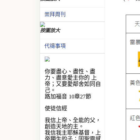
崇拜周刊
按圖放大
代禱事項
你要盡心、盡性、盡
力、盡意愛主你的 上
帝；又要愛鄰舍如同自
己。
路加福音 10章27節
使徒信經
我信上帝、全能的父，
創造天地的主。
我信我主耶穌基督，上
帝獨生的子；因聖靈感