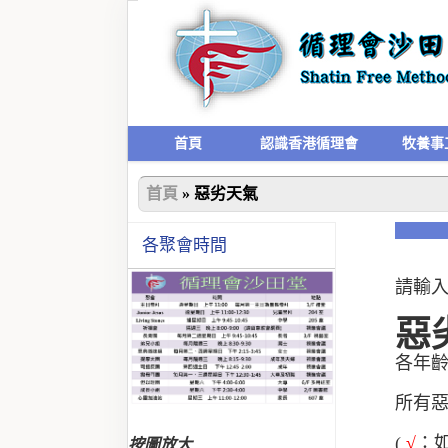
首頁
認識香港循理會
牧養事
首頁
»
惡劣天氣
各聚會時間
請輸
惡
各年
所有
(
√
：
按圖放大