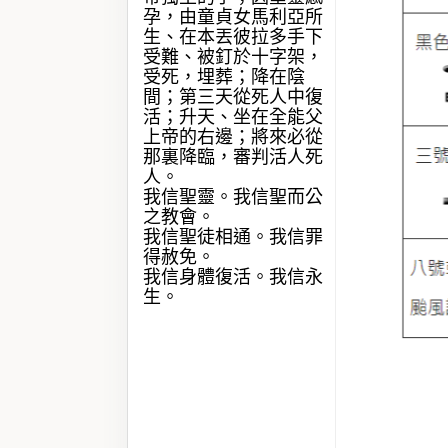
孕，由童貞女馬利亞所
生、在本丟彼拉多手下
受難、被釘於十字架，
受死，埋葬；降在陰
間；第三天從死人中復
活；升天、坐在全能父
上帝的右邊；將來必從
那裏降臨，審判活人死
人。
我信聖靈。我信聖而公
之教會。
我信聖徒相通。我信罪
得赦免。
我信身體復活。我信永
生。‬‬‬‬‬‬