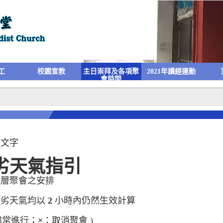
工
校園宣教
主日崇拜及各項聚
2021年讀經運動
會時間
入文字
劣天氣指引
齡層聚會之安排
惡劣天氣均以
2
小時內仍然生效計算
如常進行；
×
：取消聚會 )