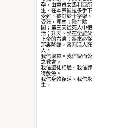
孕，由童貞女馬利亞所
生、在本丟彼拉多手下
受難、被釘於十字架，
受死，埋葬；降在陰
間；第三天從死人中復
活；升天、坐在全能父
上帝的右邊；將來必從
那裏降臨，審判活人死
人。
我信聖靈。我信聖而公
之教會。
我信聖徒相通。我信罪
得赦免。
我信身體復活。我信永
生。‬‬‬‬‬‬