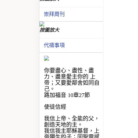
崇拜周刊
按圖放大
代禱事項
你要盡心、盡性、盡
力、盡意愛主你的 上
帝；又要愛鄰舍如同自
己。
路加福音 10章27節
使徒信經
我信上帝、全能的父，
創造天地的主。
我信我主耶穌基督，上
帝獨生的子；因聖靈感